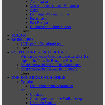
Antofagasta
Von Antofagasta nach Valparaiso
Arica
Der lange Weg nach Lima
Pacasmayo
Fast Europa
Rückreise mit Hindernissen
Close
VIDEOS
REISETIPPS
12 Tipps für Ecuadorreisende
Close
POLITIK UND GESELLSCHAFT
Wie das schwarze Gold das Land zerstört- Der
eigentliche Preis für Benzin in Ecuador
Präsidentenwahl 2017 – Die Kandidaten
Präsidentenwahl 2017 – Die Stichwahl
Close
VON ECUADOR NACH CHILE
Ecuador
Die Freude beim Ankommen
Peru
Chiclayo
Chachapoyas und die Wolkenkrieger
Über den Wolken