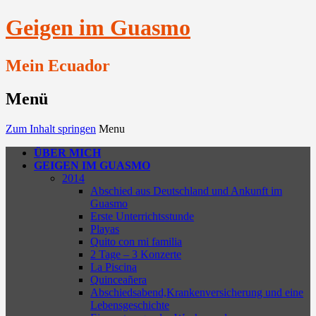
Geigen im Guasmo
Mein Ecuador
Menü
Zum Inhalt springen
Menu
ÜBER MICH
GEIGEN IM GUASMO
2014
Abschied aus Deutschland und Ankunft im
Guasmo
Erste Unterrichtsstunde
Playas
Quito con mi familia
2 Tage – 3 Konzerte
La Piscina
Quinceañera
Abschiedsabend,Krankenversicherung und eine
Lebensgeschichte