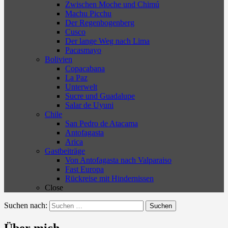
Zwischen Moche und Chimú
Machu Picchu
Der Regenbogenberg
Cusco
Der lange Weg nach Lima
Pacasmayo
Bolivien
Copacabana
La Paz
Unterwelt
Sucre und Guadalupe
Salar de Uyuni
Chile
San Pedro de Atacama
Antofagasta
Arica
Gastbeiträge
Von Antofagasta nach Valparaiso
Fast Europa
Rückreise mit Hindernissen
Close
Suchen nach:
Über mich