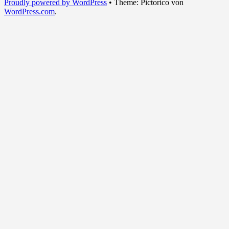
Proudly powered by WordPress
•
Theme: Pictorico von
WordPress.com
.