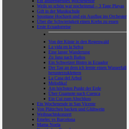
Ein anstrengendes Wochenende
Weils so schön war nocheinmal – 3 Tage Playas
Gift in der Musikschule
Spontane Hochzeit und ein Ausflug ins Orchester
Über die Schwierigkeit einen Krebs zu essen
Erste Ecuadorreise
Von der Küste in den Regenwald
La vida en la Selva
Eine lange Wanderung
Zu Jana nach Baños
Ein Schweizer Bistro in Ecuador
Der Tag an dem ich lernte einen Wasserfall
herunterzuklettern
La Casa del Arbol
Melodika!
Am höchsten Punkt der Erde
Über Guamote nach Cuenca
Ein Cui zum Abschluss
Ein Wochenende in San Vicente
Von Plätzchen backen und Glühwein
Weihnachtskonzert
Emelec vs Barcelona
Mama Noela