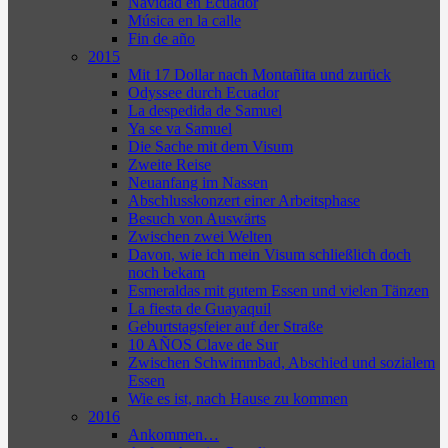
Navidad en Ecuador
Música en la calle
Fin de año
2015
Mit 17 Dollar nach Montañita und zurück
Odyssee durch Ecuador
La despedida de Samuel
Ya se va Samuel
Die Sache mit dem Visum
Zweite Reise
Neuanfang im Nassen
Abschlusskonzert einer Arbeitsphase
Besuch von Auswärts
Zwischen zwei Welten
Davon, wie ich mein Visum schließlich doch
noch bekam
Esmeraldas mit gutem Essen und vielen Tänzen
La fiesta de Guayaquil
Geburtstagsfeier auf der Straße
10 AÑOS Clave de Sur
Zwischen Schwimmbad, Abschied und sozialem
Essen
Wie es ist, nach Hause zu kommen
2016
Ankommen…