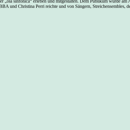
der „ola sinfónica“ erleben und mitgestalten. Dem Publikum wurde am 
BA und Christina Perri reichte und von Sängern, Streichensembles, 