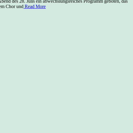
Abend des 28. Julis ein abwechslungsreiches Programm geboten, das
dem Chor und
Read More