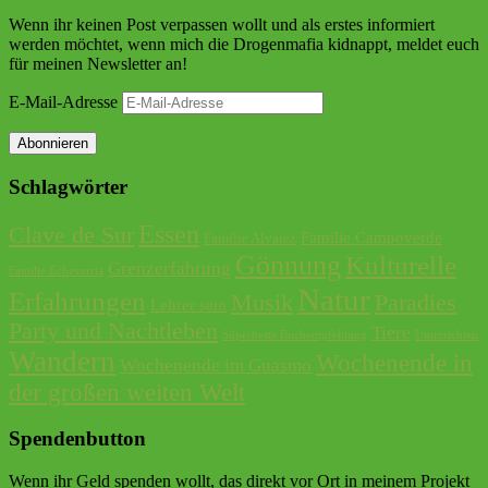
Wenn ihr keinen Post verpassen wollt und als erstes informiert
werden möchtet, wenn mich die Drogenmafia kidnappt, meldet euch
für meinen Newsletter an!
E-Mail-Adresse
Abonnieren
Schlagwörter
Essen
Clave de Sur
Familie Campoverde
Familie Alvarez
Gönnung
Kulturelle
Grenzerfahrung
Familie Echeverria
Natur
Erfahrungen
Musik
Paradies
Lehrer sein
Party und Nachtleben
Tiere
Süperbeste Buchempfehlung
Unterrichten
Wandern
Wochenende in
Wochenende im Guasmo
der großen weiten Welt
Spendenbutton
Wenn ihr Geld spenden wollt, das direkt vor Ort in meinem Projekt