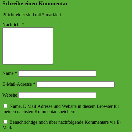
Schreibe einen Kommentar
Pflichtfelder sind mit
*
markiert.
Nachricht
*
Name
*
E-Mail-Adresse
*
Website
Name, E-Mail-Adresse und Website in diesem Browser für
meinen nächsten Kommentar speichern.
Benachrichtige mich über nachfolgende Kommentare via E-
Mail.