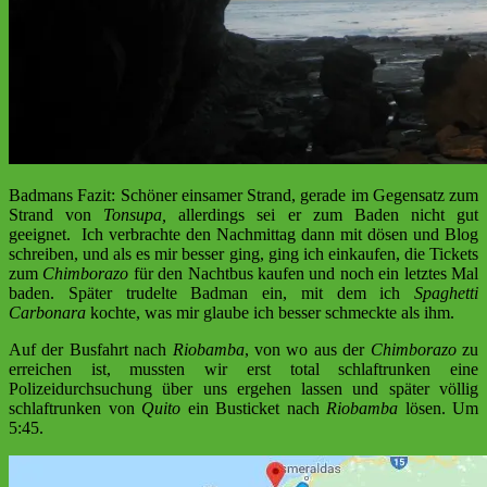
Badmans Fazit: Schöner einsamer Strand, gerade im Gegensatz zum
Strand von
Tonsupa
,
allerdings sei er zum Baden nicht gut
geeignet. Ich verbrachte den Nachmittag dann mit dösen und Blog
schreiben, und als es mir besser ging, ging ich einkaufen, die Tickets
zum
Chimborazo
für den Nachtbus kaufen und noch ein letztes Mal
baden. Später trudelte Badman ein, mit dem ich
Spaghetti
Carbonara
kochte, was mir glaube ich besser schmeckte als ihm.
Auf der Busfahrt nach
Riobamba
, von wo aus der
Chimborazo
zu
erreichen ist, mussten wir erst total schlaftrunken eine
Polizeidurchsuchung über uns ergehen lassen und später völlig
schlaftrunken von
Quito
ein Busticket nach
Riobamba
lösen. Um
5:45.