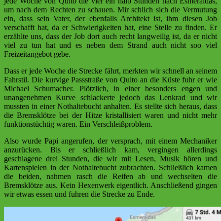
jede Woche von Quito die vier ein halb Stunden nach Esmeraldas,
um nach dem Rechten zu schauen. Mir schlich sich die Vermutung
ein, dass sein Vater, der ebenfalls Architekt ist, ihm diesen Job
verschafft hat, da er Schwierigkeiten hat, eine Stelle zu finden. Er
erzählte uns, dass der Job dort auch recht langweilig ist, da er nicht
viel zu tun hat und es neben dem Strand auch nicht soo viel
Freizeitangebot gebe.
Dass er jede Woche die Strecke fährt, merkten wir schnell an seinem
Fahrstil. Die kurvige Passstraße von Quito an die Küste fuhr er wie
Michael Schumacher. Plötzlich, in einer besonders engen und
unangenehmen Kurve schlackerte jedoch das Lenkrad und wir
mussten in einer Nothaltebucht anhalten. Es stellte sich heraus, dass
die Bremsklötze bei der Hitze kristallisiert waren und nicht mehr
funktionstüchtig waren. Ein Verschleißproblem.
Also wurde Papi angerufen, der versprach, mit einem Mechaniker
anzurücken. Bis er schließlich kam, vergingen allerdings
geschlagene drei Stunden, die wir mit Lesen, Musik hören und
Kartenspielen in der Nothaltebucht zubrachten. Schließlich kamen
die beiden, nahmen rasch die Reifen ab und wechselten die
Bremsklötze aus. Kein Hexenwerk eigentlich. Anschließend gingen
wir etwas essen und fuhren die Strecke zu Ende.