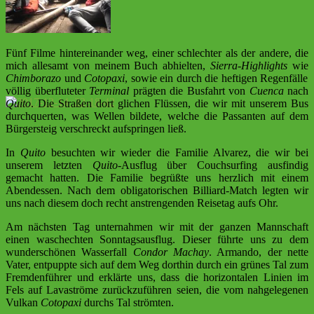
Fünf Filme hintereinander weg, einer schlechter als der andere, die
mich allesamt von meinem Buch abhielten,
Sierra-Highlights
wie
Chimborazo
und
Cotopaxi
, sowie ein durch die heftigen Regenfälle
völlig überfluteter
Terminal
prägten die Busfahrt von
Cuenca
nach
Quito
. Die Straßen dort glichen Flüssen, die wir mit unserem Bus
durchquerten, was Wellen bildete, welche die Passanten auf dem
Bürgersteig verschreckt aufspringen ließ.
In
Quito
besuchten wir wieder die Familie Alvarez, die wir bei
unserem letzten
Quito
-Ausflug über Couchsurfing ausfindig
gemacht hatten. Die Familie begrüßte uns herzlich mit einem
Abendessen. Nach dem obligatorischen Billiard-Match legten wir
uns nach diesem doch recht anstrengenden Reisetag aufs Ohr.
Am nächsten Tag unternahmen wir mit der ganzen Mannschaft
einen waschechten Sonntagsausflug. Dieser führte uns zu dem
wunderschönen Wasserfall
Condor Machay
. Armando, der nette
Vater, entpuppte sich auf dem Weg dorthin durch ein grünes Tal zum
Fremdenführer und erklärte uns, dass die horizontalen Linien im
Fels auf Lavaströme zurückzuführen seien, die vom nahgelegenen
Vulkan
Cotopaxi
durchs Tal strömten.