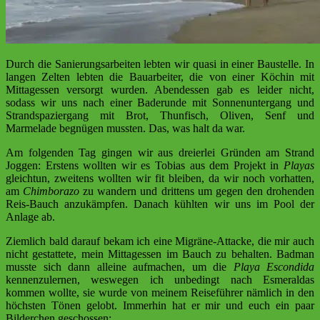
Durch die Sanierungsarbeiten lebten wir quasi in einer Baustelle. In
langen Zelten lebten die Bauarbeiter, die von einer Köchin mit
Mittagessen versorgt wurden. Abendessen gab es leider nicht,
sodass wir uns nach einer Baderunde mit Sonnenuntergang und
Strandspaziergang mit Brot, Thunfisch, Oliven, Senf und
Marmelade begnügen mussten. Das, was halt da war.
Am folgenden Tag gingen wir aus dreierlei Gründen am Strand
Joggen: Erstens wollten wir es Tobias aus dem Projekt in
Playas
gleichtun, zweitens wollten wir fit bleiben, da wir noch vorhatten,
am
Chimborazo
zu wandern und drittens um gegen den drohenden
Reis-Bauch anzukämpfen. Danach kühlten wir uns im Pool der
Anlage ab.
Ziemlich bald darauf bekam ich eine Migräne-Attacke, die mir auch
nicht gestattete, mein Mittagessen im Bauch zu behalten. Badman
musste sich dann alleine aufmachen, um die
Playa Escondida
kennenzulernen, weswegen ich unbedingt nach Esmeraldas
kommen wollte, sie wurde von meinem Reiseführer nämlich in den
höchsten Tönen gelobt. Immerhin hat er mir und euch ein paar
Bilderchen geschossen: