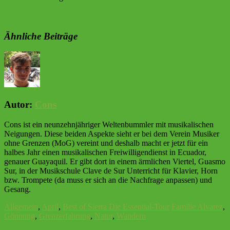
Ähnliche Beiträge
Autor:
Cons
Cons ist ein neunzehnjähriger Weltenbummler mit musikalischen
Neigungen. Diese beiden Aspekte sieht er bei dem Verein Musiker
ohne Grenzen (MoG) vereint und deshalb macht er jetzt für ein
halbes Jahr einen musikalischen Freiwilligendienst in Ecuador,
genauer Guayaquil. Er gibt dort in einem ärmlichen Viertel, Guasmo
Sur, in der Musikschule Clave de Sur Unterricht für Klavier, Horn
bzw. Trompete (da muss er sich an die Nachfrage anpassen) und
Gesang.
Allgemein
,
April
,
Best of Sierra Die Essential-Tour
Familie Alvarez
,
Gönnung
,
Grenzerfahrung
,
Natur
,
Wandern