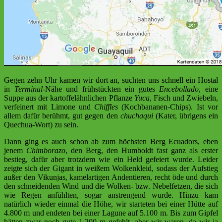
Gegen zehn Uhr kamen wir dort an, suchten uns schnell ein Hostal
in
Terminal
-Nähe und frühstückten ein gutes
Encebollado
, eine
Suppe aus der kartoffelähnlichen Pflanze
Yuca
, Fisch und Zwiebeln,
verfeinert mit Limone und
Chiffles
(Kochbananen-Chips). Ist vor
allem dafür berühmt, gut gegen den
chuchaqui
(Kater, übrigens ein
Quechua-Wort) zu sein.
Dann ging es auch schon ab zum höchsten Berg Ecuadors, eben
jenem
Chimborazo
, den Berg, den Humboldt fast ganz als erster
bestieg, dafür aber trotzdem wie ein Held gefeiert wurde. Leider
zeigte sich der Gigant in weißem Wolkenkleid, sodass der Aufstieg
außer den Vikunjas, kamelartigen Andentieren, recht öde und durch
den schneidenden Wind und die Wolken- bzw. Nebelfetzen, die sich
wie Regen anfühlten, sogar anstrengend wurde. Hinzu kam
natürlich wieder einmal die Höhe, wir starteten bei einer Hütte auf
4.800 m und endeten bei einer Lagune auf 5.100 m. Bis zum Gipfel
hätten zwar noch gute 1.200 m gefehlt, aber wir waren, da wir ja