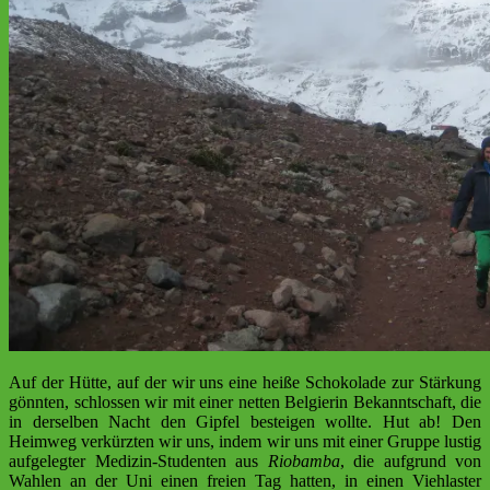
Auf der Hütte, auf der wir uns eine heiße Schokolade zur Stärkung
gönnten, schlossen wir mit einer netten Belgierin Bekanntschaft, die
in derselben Nacht den Gipfel besteigen wollte. Hut ab! Den
Heimweg verkürzten wir uns, indem wir uns mit einer Gruppe lustig
aufgelegter Medizin-Studenten aus
Riobamba
, die aufgrund von
Wahlen an der Uni einen freien Tag hatten, in einen Viehlaster