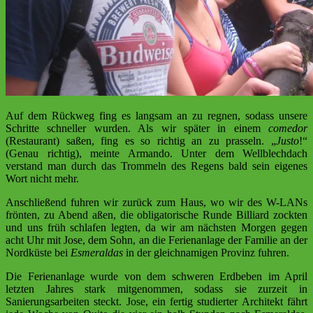
Auf dem Rückweg fing es langsam an zu regnen, sodass unsere
Schritte schneller wurden. Als wir später in einem
comedor
(Restaurant) saßen, fing es so richtig an zu prasseln. „
Justo
!“
(Genau richtig), meinte Armando. Unter dem Wellblechdach
verstand man durch das Trommeln des Regens bald sein eigenes
Wort nicht mehr.
Anschließend fuhren wir zurück zum Haus, wo wir des W-LANs
frönten, zu Abend aßen, die obligatorische Runde Billiard zockten
und uns früh schlafen legten, da wir am nächsten Morgen gegen
acht Uhr mit Jose, dem Sohn, an die Ferienanlage der Familie an der
Nordküste bei
Esmeraldas
in der gleichnamigen Provinz fuhren.
Die Ferienanlage wurde von dem schweren Erdbeben im April
letzten Jahres stark mitgenommen, sodass sie zurzeit in
Sanierungsarbeiten steckt. Jose, ein fertig studierter Architekt fährt