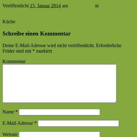
Veröffentlicht
15. Januar 2014
am
4608 × 3456
in
DSC01201
Küche
Schreibe einen Kommentar
Deine E-Mail-Adresse wird nicht veröffentlicht.
Erforderliche
Felder sind mit
*
markiert
Kommentar
Name
*
E-Mail-Adresse
*
Website