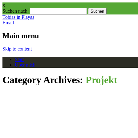
x
Suchen nach:
Tobias in Playas
Email
Main menu
Skip to content
Start
Über mich
Category Archives:
Projekt